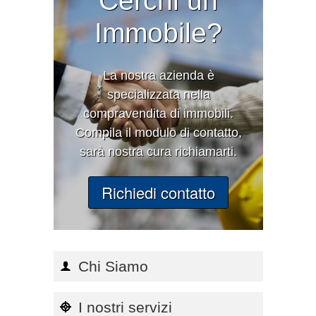
Cerchi un
Immobile?
La nostra azienda è
specializzata nella
compravendita di immobili.
Compila il modulo di contatto,
sarà nostra cura richiamarti.
Richiedi contatto
Chi Siamo
I nostri servizi